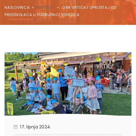
NASLOVNICA
»
NOVOSTI
» DAN VRTIĆA I OPROŠTAJ OD
PREDŠKOLACA U PODRUŽNICI VIŠNJICA
17. lipnja 2024.