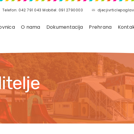
Telefon: 042 791 043 Mobitel: 091 2790003
djecjivrticlepog
ovnica
O nama
Dokumentacija
Prehrana
Konta
itelje