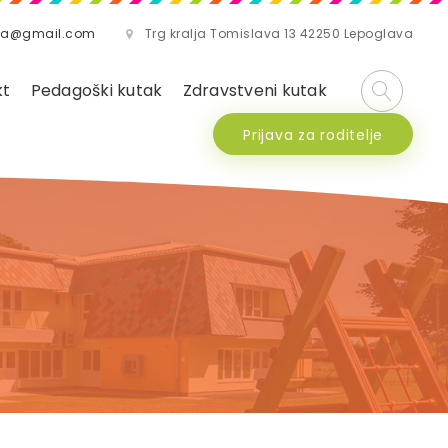
lava@gmail.com
Trg kralja Tomislava 13 42250 Lepoglava
kt
Pedagoški kutak
Zdravstveni kutak
Prijava za roditelje