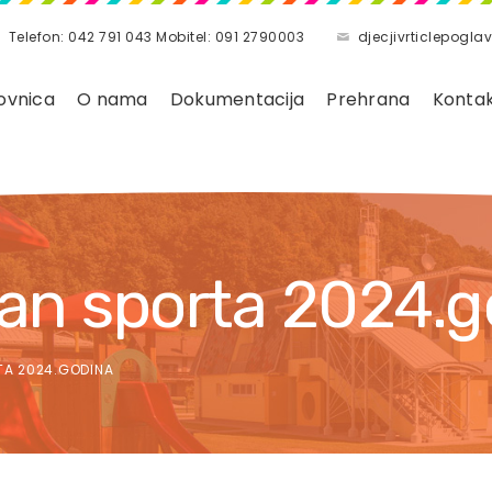
Telefon: 042 791 043 Mobitel: 091 2790003
djecjivrticlepog
ovnica
O nama
Dokumentacija
Prehrana
Konta
dan sporta 2024.
A 2024.GODINA