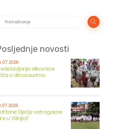
Posljednje novosti
4.07.2026.
redstavljanje slikovnice
riča o dinosaurima
0.07.2026.
držane Dječje vatrogasne
re u Višnjici!