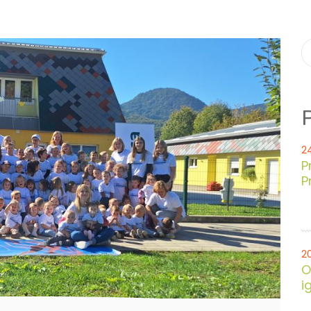
2
P
P
2
O
ig