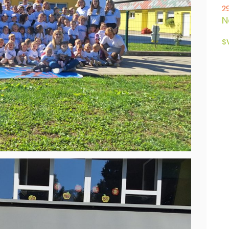
2
N
S