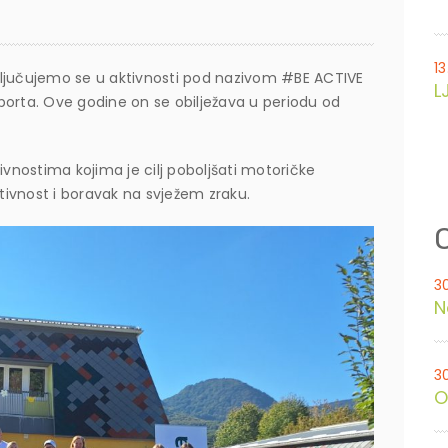
13
ključujemo se u aktivnosti pod nazivom #BE ACTIVE
L
porta. Ove godine on se obilježava u periodu od
ivnostima kojima je cilj poboljšati motoričke
ktivnost i boravak na svježem zraku.
O
3
N
3
O