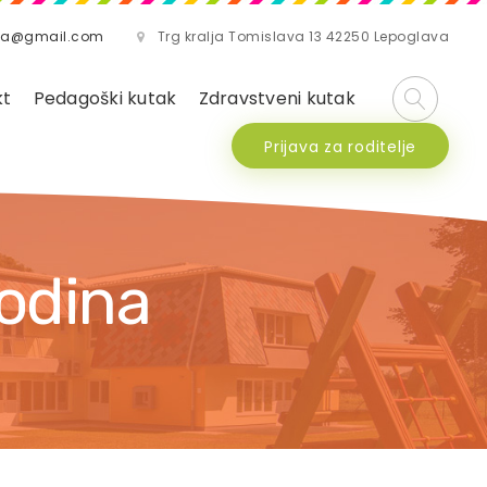
lava@gmail.com
Trg kralja Tomislava 13 42250 Lepoglava
kt
Pedagoški kutak
Zdravstveni kutak
Prijava za roditelje
godina