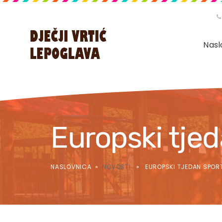
Nasl
Europski tje
NASLOVNICA
»
NOVOSTI
» EUROPSKI TJEDAN SPORT