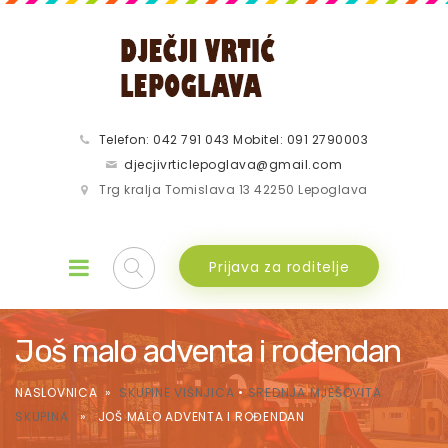
Telefon: 042 791 043 Mobitel: 091 2790003
djecjivrticlepoglava@gmail.com
Trg kralja Tomislava 13 42250 Lepoglava
Prijava za roditelje
Još malo adventa i rođendan
NASLOVNICA
»
SKUPINE VIŠNJICA
•
SREDNJA MJEŠOVITA
SKUPINA
» JOŠ MALO ADVENTA I ROĐENDAN