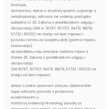
životopis,
domovnicu, dokaz o stručnoj spremi, uvjerenje o
nekažnjavanju, odnosno ne vođenju postupka
sukladno čl. 25. Zakona o predškolskom odgoju i
obrazovanju (NN vr. 10/97, 107/07, 94/13, 98/19,
57/22 i 101/23) ne stariju od šest mjeseci i
potvrdu Centra za socijalnu skrb (prema mjestu
stanovanja)
da kandidatu nisu izrečene zaštitne mjere iz
članka 25. Zakona o predškolskom odgoju i
obrazovanja
(NN 10/97, 107/07, 94/13, 98/19, 57/22 i 101/23) ne
stariju od šest mjeseci;
dokaz o radno-pravnom statusu (elektronički
zapis odnosno potvrda o podacima
evidentiranim u
matičnoj evidenciji Hrvatskog zavoda za