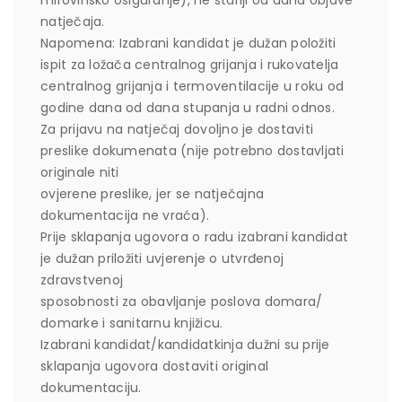
mirovinsko osiguranje), ne stariji od dana objave
natječaja.
Napomena: Izabrani kandidat je dužan položiti
ispit za ložača centralnog grijanja i rukovatelja
centralnog grijanja i termoventilacije u roku od
godine dana od dana stupanja u radni odnos.
Za prijavu na natječaj dovoljno je dostaviti
preslike dokumenata (nije potrebno dostavljati
originale niti
ovjerene preslike, jer se natječajna
dokumentacija ne vraća).
Prije sklapanja ugovora o radu izabrani kandidat
je dužan priložiti uvjerenje o utvrđenoj
zdravstvenoj
sposobnosti za obavljanje poslova domara/
domarke i sanitarnu knjižicu.
Izabrani kandidat/kandidatkinja dužni su prije
sklapanja ugovora dostaviti original
dokumentaciju.