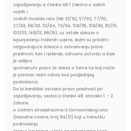
zapošljavanju iz članka 48.f Zakona o zaštiti
vojnih i
civilnih invalida rata (NN 33/92, 57/92, 77/92,
27/93, 58/93, 02/94, 76/94, 108/95, 108/96, 82/01,
103/03, 148/13, 98/19), uz ostale dokaze o
ispunjavanju traženih uvjeta, dužni su priložiti i
odgovarajuće dokaze o ostvarivanju prava
prednosti, kao i rješenje, odnosno potvrdu iz koje
je vidljivo
spomenuto pravo te dokaz o tome na koji način
je prestao radni odnos kod posljednjeg
poslodavca.
Da bi kandidat ostvario pravo prednosti pri
zapošljavanju, osoba iz članka 48. stavaka 1. – 2.
Zakona
o civilnim stradalnicima iz Domovinskog rata
(Narodne novine, broj 84/21) koji u trenutku
podnošenja