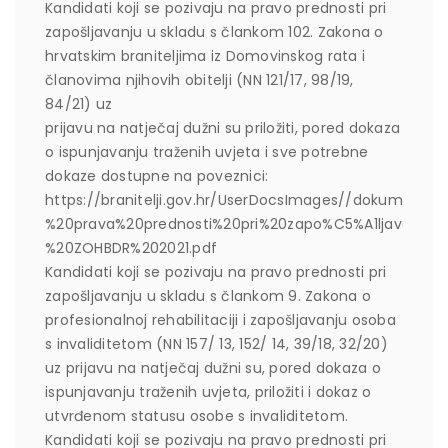
Kandidati koji se pozivaju na pravo prednosti pri
zapošljavanju u skladu s člankom 102. Zakona o
hrvatskim braniteljima iz Domovinskog rata i
članovima njihovih obitelji (NN 121/17, 98/19,
84/21) uz
prijavu na natječaj dužni su priložiti, pored dokaza
o ispunjavanju traženih uvjeta i sve potrebne
dokaze dostupne na poveznici:
https://branitelji.gov.hr/UserDocsImages//dokumenti
%20prava%20prednosti%20pri%20zapo%C5%A1ljavanju-
%20ZOHBDR%202021.pdf
Kandidati koji se pozivaju na pravo prednosti pri
zapošljavanju u skladu s člankom 9. Zakona o
profesionalnoj rehabilitaciji i zapošljavanju osoba
s invaliditetom (NN 157/ 13, 152/ 14, 39/18, 32/20)
uz prijavu na natječaj dužni su, pored dokaza o
ispunjavanju traženih uvjeta, priložiti i dokaz o
utvrđenom statusu osobe s invaliditetom.
Kandidati koji se pozivaju na pravo prednosti pri