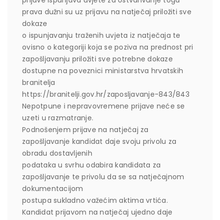
prijave ispunjava uvjete za ostvarivanje toga
prava dužni su uz prijavu na natječaj priložiti sve
dokaze
o ispunjavanju traženih uvjeta iz natječaja te
ovisno o kategoriji koja se poziva na prednost pri
zapošljavanju priložiti sve potrebne dokaze
dostupne na poveznici ministarstva hrvatskih
branitelja
https://branitelji.gov.hr/zaposljavanje-843/843
Nepotpune i nepravovremene prijave neće se
uzeti u razmatranje.
Podnošenjem prijave na natječaj za
zapošljavanje kandidat daje svoju privolu za
obradu dostavljenih
podataka u svrhu odabira kandidata za
zapošljavanje te privolu da se sa natječajnom
dokumentacijom
postupa sukladno važećim aktima vrtića.
Kandidat prijavom na natječaj ujedno daje