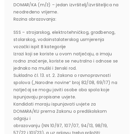
DOMAR/KA (m/ž) – jedan izvršitelj/izvršiteljica na
neodređeno vrijeme.
Razina obrazovanja:
SSS – strojarskog, elektrotehničkog, gradbenog,
stolarskog, vodoinstalaterskog usmjerenja
vozački ispit B kategorije
Izrazi koji se koriste u ovom natječaju, a imaju
rodno značenje, koriste se neutralno i odnose se
jednako na muški i ženski rod.
Sukladno čl. 13. st. 2. Zakona o ravnopravnosti
spolova („Narodne novine“ broj 82/08, 69/17) na
natječaj se mogu javiti osobe oba spola koje
ispunjavaju propisane uvjete.
Kandidati moraju ispunjavati uvjete za
DOMARA/KU prema Zakonu o predškolskom
odgoju i
obrazovanju (NN 10/97, 107/07, 94/13, 98/19,
57/22 i 101/23), a uz prijavu treba priložiti: