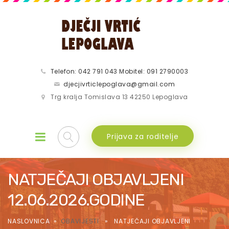
Telefon: 042 791 043 Mobitel: 091 2790003
djecjivrticlepoglava@gmail.com
Trg kralja Tomislava 13 42250 Lepoglava
Prijava za roditelje
NATJEČAJI OBJAVLJENI
12.06.2026.GODINE
NASLOVNICA
»
OBAVIJESTI
» NATJEČAJI OBJAVLJENI