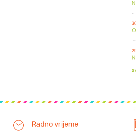
N
3
O
2
N
S
Radno vrijeme