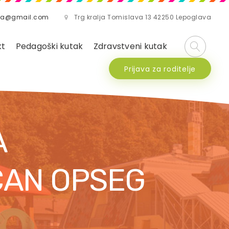
lava@gmail.com
Trg kralja Tomislava 13 42250 Lepoglava
kt
Pedagoški kutak
Zdravstveni kutak
Prijava za roditelje
A
ĆAN OPSEG