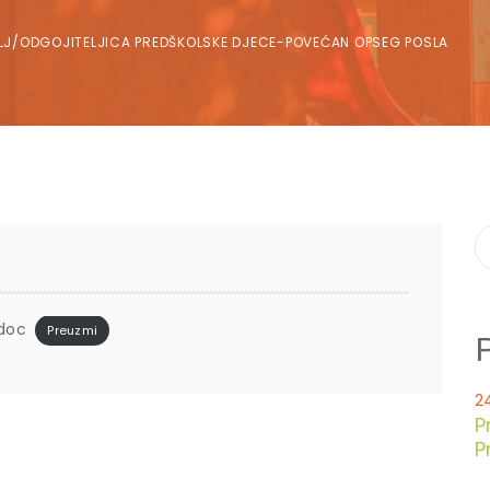
/ODGOJITELJICA PREDŠKOLSKE DJECE-POVEĆAN OPSEG POSLA
doc
Preuzmi
2
P
P