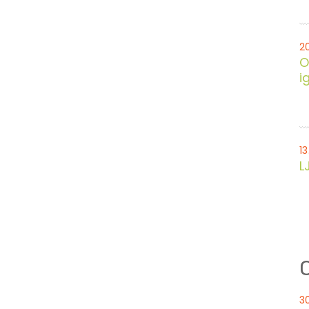
2
O
ig
13
L
O
3