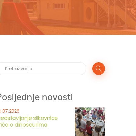
Posljednje novosti
4.07.2026.
redstavljanje slikovnice
riča o dinosaurima