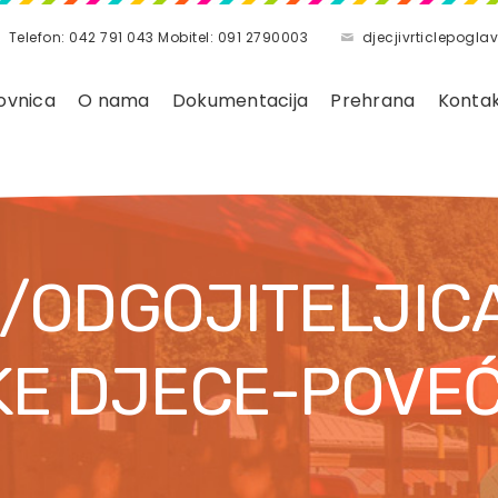
Telefon: 042 791 043 Mobitel: 091 2790003
djecjivrticlepog
ovnica
O nama
Dokumentacija
Prehrana
Konta
/ODGOJITELJIC
KE DJECE-POVE