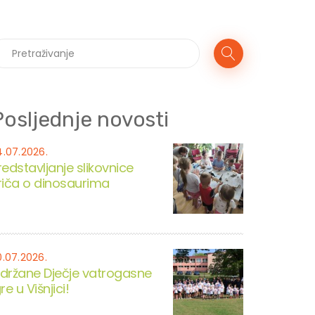
Posljednje novosti
4.07.2026.
redstavljanje slikovnice
riča o dinosaurima
0.07.2026.
držane Dječje vatrogasne
re u Višnjici!