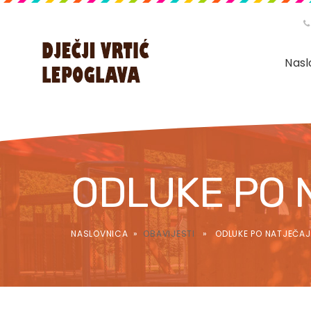
Nasl
ODLUKE PO N
NASLOVNICA
»
OBAVIJESTI
» ODLUKE PO NATJEČAJIM