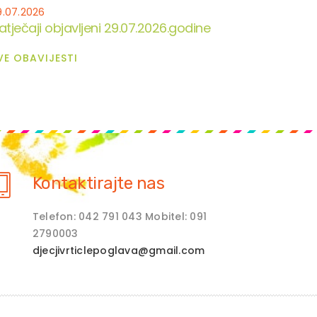
9.07.2026
atječaji objavljeni 29.07.2026.godine
VE OBAVIJESTI
Kontaktirajte nas
Telefon: 042 791 043 Mobitel: 091
2790003
djecjivrticlepoglava@gmail.com