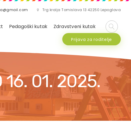
lava@gmail.com
Trg kralja Tomislava 13 42250 Lepoglava
kt
Pedagoški kutak
Zdravstveni kutak
Prijava za roditelje
6. 01. 2025.