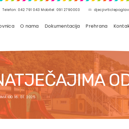
Telefon: 042 791 043 Mobitel: 091 2790003
djecjivrticlepog
ovnica
O nama
Dokumentacija
Prehrana
Konta
ATJEČAJIMA OD 1
A OD 16. 01. 2025.