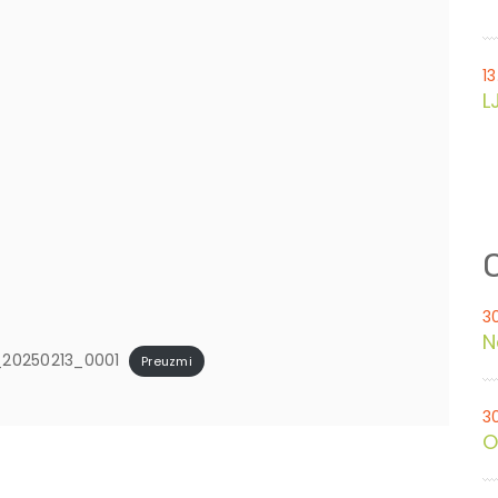
13
L
O
3
N
_20250213_0001
Preuzmi
3
O