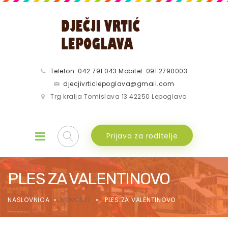
Telefon: 042 791 043 Mobitel: 091 2790003
djecjivrticlepoglava@gmail.com
Trg kralja Tomislava 13 42250 Lepoglava
Prijava za roditelje
PLES ZA VALENTINOVO
NASLOVNICA
»
NOVOSTI
» PLES ZA VALENTINOVO