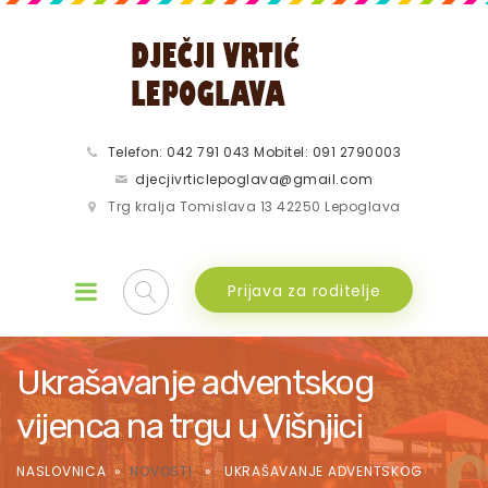
Telefon: 042 791 043 Mobitel: 091 2790003
djecjivrticlepoglava@gmail.com
Trg kralja Tomislava 13 42250 Lepoglava
Prijava za roditelje
Ukrašavanje adventskog
vijenca na trgu u Višnjici
NASLOVNICA
»
NOVOSTI
» UKRAŠAVANJE ADVENTSKOG