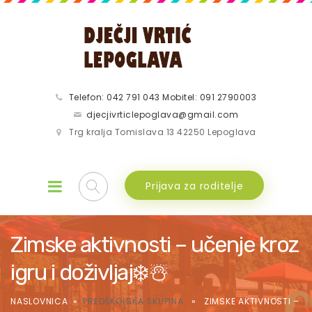
Telefon: 042 791 043 Mobitel: 091 2790003
djecjivrticlepoglava@gmail.com
Trg kralja Tomislava 13 42250 Lepoglava
Prijava za roditelje
Zimske aktivnosti – učenje kroz
igru i doživljaj❄️☃️
NASLOVNICA
»
PREDŠKOLSKA SKUPINA
» ZIMSKE AKTIVNOSTI –