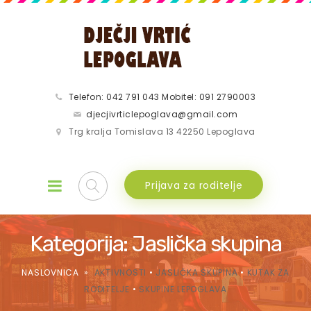
Telefon: 042 791 043 Mobitel: 091 2790003
djecjivrticlepoglava@gmail.com
Trg kralja Tomislava 13 42250 Lepoglava
Prijava za roditelje
Kategorija:
Jaslička skupina
NASLOVNICA
»
AKTIVNOSTI
•
JASLIČKA SKUPINA
•
KUTAK ZA
RODITELJE
•
SKUPINE LEPOGLAVA